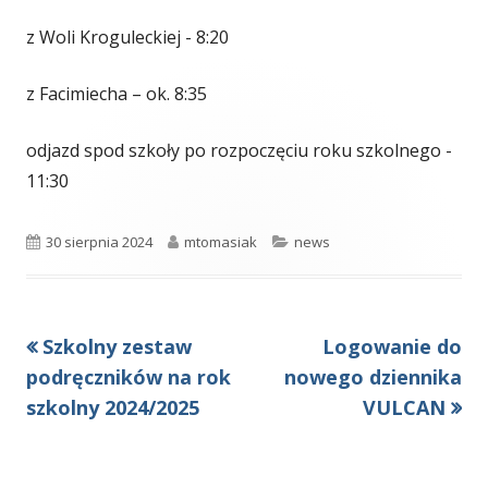
z Woli Kroguleckiej - 8:20
z Facimiecha – ok. 8:35
odjazd spod szkoły po rozpoczęciu roku szkolnego -
11:30
Opublikowano
Autor
Kategorie
30 sierpnia 2024
mtomasiak
news
Poprzedni
Następny
Szkolny zestaw
Logowanie do
Nawigacja
artykół
artykół:
podręczników na rok
nowego dziennika
wpisu
szkolny 2024/2025
VULCAN