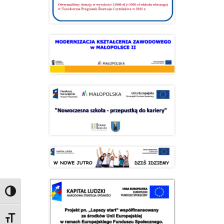
Przełącz wysoki kontrast
Zmień rozmiar czcionek