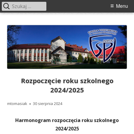
Szukaj:
Menu
Menu
główne
Przeskocz
Szkoła Podstawowa im. Franciszka
Szkoła Podstawowa im. Franciszka Świebockiego w Barcicach.
do
Świebockiego w Barcicach
treści
Rozpoczęcie roku szkolnego
2024/2025
Autor
Opublikowano
mtomasiak
30 sierpnia 2024
Harmonogram rozpoczęcia roku szkolnego
2024/2025