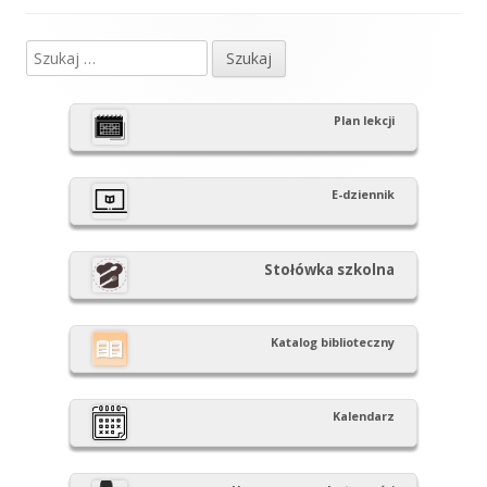
Szukaj:
Główny
panel
Plan lekcji
boczny
E-dziennik
Stołówka szkolna
Katalog biblioteczny
Kalendarz