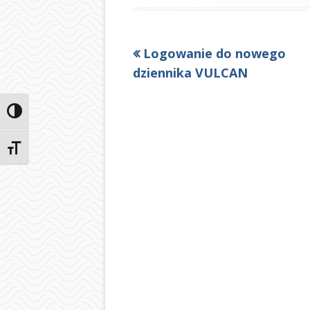
Poprzedni
Logowanie do nowego
Nawigacja
artykół
dziennika VULCAN
wpisu
Przełącz wysoki kontrast
Zmień rozmiar czcionek