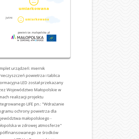
mplet urządzeń: miernik
nieczyszczeń powietrza i tablica
formacyjna LED został przekazany
zez Województwo Małopolskie w
mach realizacji projektu
ntegrowanego LIFE pn.: "Wdrażanie
ogramu ochrony powietrza dla
jewództwa małopolskiego -
łopolska w zdrowej atmosferze"
półfinansowanego ze środków