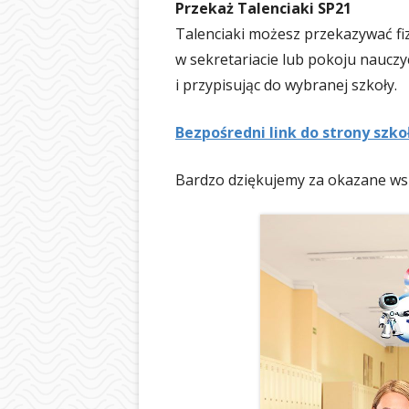
Przekaż Talenciaki SP21
BIBLIOTEKA
Talenciaki możesz przekazywać fi
ŚWIETLICA
w sekretariacie lub pokoju nauczy
i przypisując do wybranej szkoły.
PIELĘGNIARKA
SAMORZĄD UCZ
Bezpośredni link do strony szk
OCHRONA DAN
Bardzo dziękujemy za okazane ws
LOGOTYP