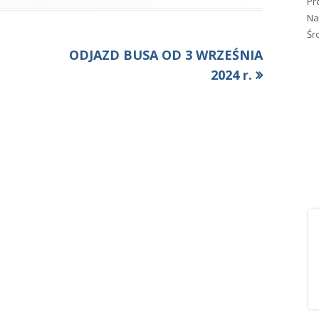
Pr
Na
Śr
Następny
ODJAZD BUSA OD 3 WRZEŚNIA
artykół:
2024 r.