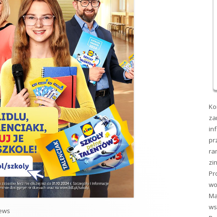
Ko
za
in
pr
ra
zi
Pr
wo
Ma
ws
ategorie
ews