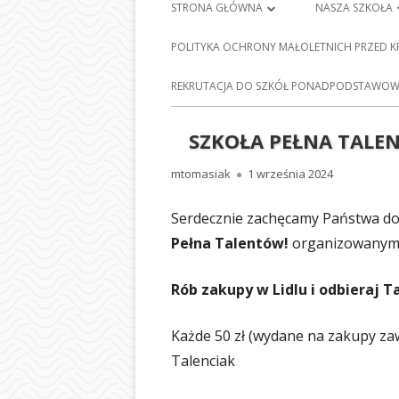
Menu
STRONA GŁÓWNA
NASZA SZKOŁA
główne
PLAN LEKCJI
HISTORIA SZKO
POLITYKA OCHRONY MAŁOLETNICH PRZED 
FRANCISZKA Ś
DZIENNIK ELEKTRONICZNY
E-
REKRUTACJA DO SZKÓŁ PONADPODSTAWOWY
BARCICACH
NAUKA ZDALNA
PATRONI NASZE
SZKOŁA PEŁNA TALENT
MAPA STRONY
BAZA DYDAKTY
Autor
Opublikowano
mtomasiak
1 września 2024
POLITYKA PRYWATNOŚCI
STOŁÓWKA SZ
Serdecznie zachęcamy Państwa do
ODDZIAŁY PRZE
Pełna Talentów!
organizowanym 
NASZEJ SZKOLE
Rób zakupy w Lidlu i odbieraj T
SEKRETARIAT
Każde 50 zł (wydane na zakupy za
RADA RODZIC
Talenciak
PEDAGOG SZK