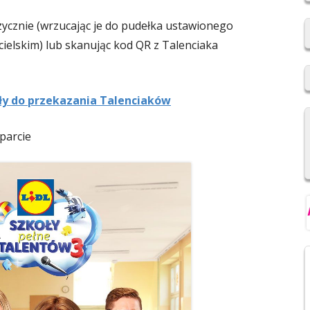
2019/2020
zycznie (wrzucając je do pudełka ustawionego
REKRUTACJA DO SZKÓŁ
cielskim) lub skanując kod QR z Talenciaka
PONADPODSTAWOWYCH
NIOWSKI
REGULAMIN SU SP IM. F.
oły do przekazania Talenciaków
ŚWIEBOCKIEGO W BARCICACH
YCH OSOBOWYCH
parcie