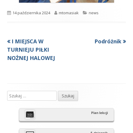
Opublikowano
Autor
Kategorie
14 października 2024
mtomasiak
news
Poprzedni
Następny
I MIEJSCA W
Podróżnik
Nawigacja
artykół
artykół:
TURNIEJU PIŁKI
wpisu
NOŻNEJ HALOWEJ
Szukaj:
Główny
panel
Plan lekcji
boczny
E-dziennik