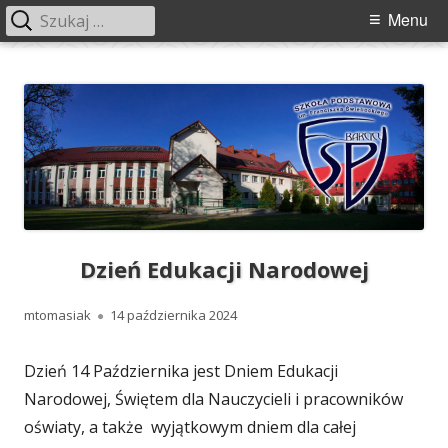
Szukaj:
Menu
Menu
główne
Przeskocz
Szkoła Podstawowa im. Franciszka
Szkoła Podstawowa im. Franciszka Świebockiego w Barcicach.
do
Świebockiego w Barcicach
treści
Dzień Edukacji Narodowej
Autor
Opublikowano
mtomasiak
14 października 2024
Dzień 14 Października jest Dniem Edukacji
Narodowej, Świętem dla Nauczycieli i pracowników
oświaty, a także wyjątkowym dniem dla całej