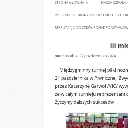
Menu
STRONA GŁÓWNA
NASZA SZKOŁA
główne
PLAN LEKCJI
HISTORIA SZKO
POLITYKA OCHRONY MAŁOLETNICH PRZED 
FRANCISZKA Ś
DZIENNIK ELEKTRONICZNY
E-
REKRUTACJA DO SZKÓŁ PONADPODSTAWOWY
BARCICACH
NAUKA ZDALNA
PATRONI NASZE
III m
MAPA STRONY
BAZA DYDAKTY
Autor
Opublikowano
mtomasiak
27 października 2024
POLITYKA PRYWATNOŚCI
STOŁÓWKA SZ
Międzygminny turniej piłki nożnej
ODDZIAŁY PRZE
21 października w Piwnicznej. Zw
NASZEJ SZKOLE
przez Katarzynę Garwol /VIC/ wywa
że w całym turnieju reprezentantki
SEKRETARIAT
Życzymy dalszych sukcesów.
RADA RODZIC
PEDAGOG SZK