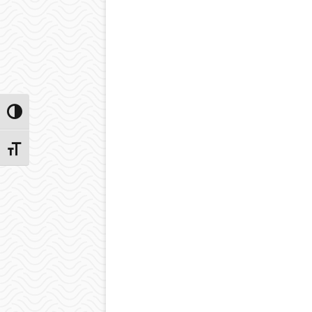
Przełącz wysoki kontrast
Zmień rozmiar czcionek