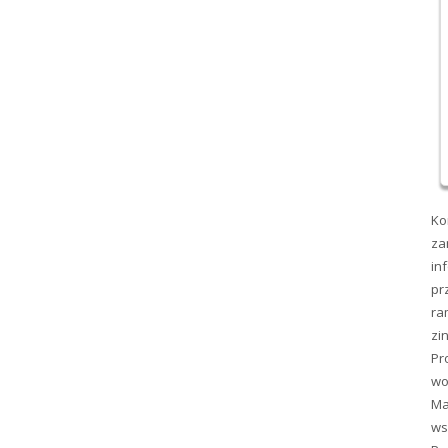
Ko
za
in
pr
ra
zi
Pr
wo
Ma
ws