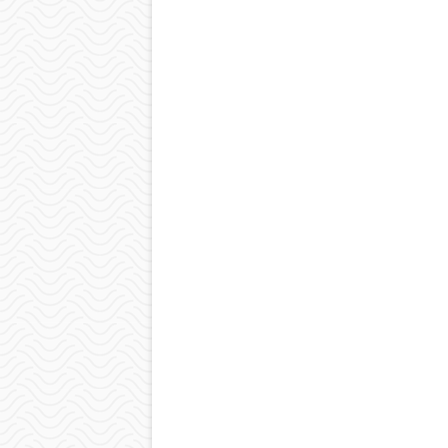
wpisu