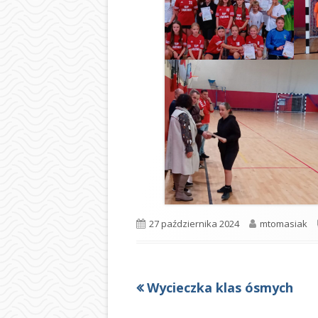
BIBLIOTEKA
ŚWIETLICA
PIELĘGNIARKA
SAMORZĄD UCZ
OCHRONA DAN
LOGOTYP
Opublikowano
Autor
27 października 2024
mtomasiak
Poprzedni
Wycieczka klas ósmych
Nawigacja
artykół