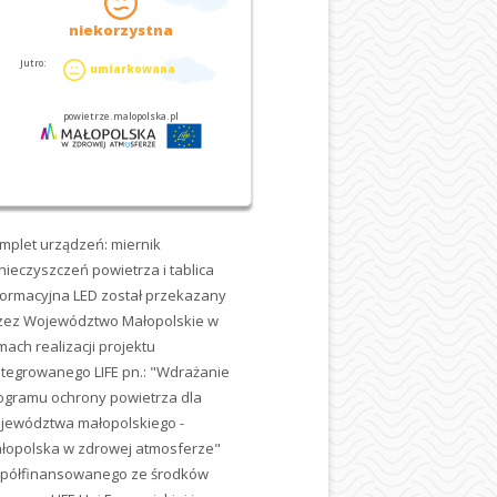
mplet urządzeń: miernik
nieczyszczeń powietrza i tablica
formacyjna LED został przekazany
zez Województwo Małopolskie w
mach realizacji projektu
ntegrowanego LIFE pn.: "Wdrażanie
ogramu ochrony powietrza dla
jewództwa małopolskiego -
łopolska w zdrowej atmosferze"
półfinansowanego ze środków