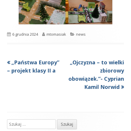
Opublikowano
Autor
Kategorie
6 grudnia 2024
mtomasiak
news
Poprzedni
Następny
„Państwa Europy”
„Ojczyzna – to wielki
Nawigacja
artykół
artykół:
– projekt klasy II a
zbiorowy
wpisu
obowiązek.”- Cyprian
Kamil Norwid￼
Szukaj:
Główny