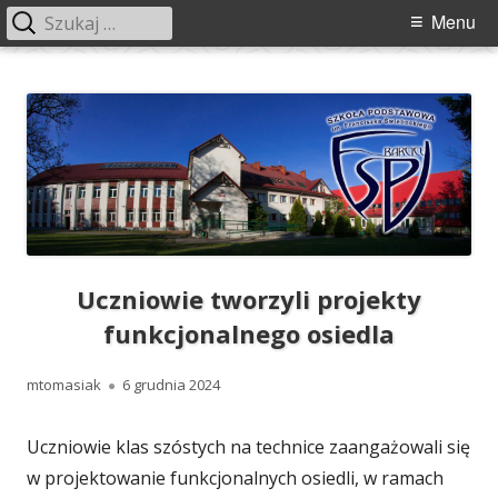
Szukaj:
Menu
Menu
główne
Przeskocz
Szkoła Podstawowa im. Franciszka
Szkoła Podstawowa im. Franciszka Świebockiego w Barcicach.
do
Świebockiego w Barcicach
treści
Uczniowie tworzyli projekty
funkcjonalnego osiedla
Autor
Opublikowano
mtomasiak
6 grudnia 2024
Uczniowie klas szóstych na technice zaangażowali się
w projektowanie funkcjonalnych osiedli, w ramach