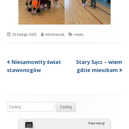
Opublikowano
Autor
Kategorie
26 lutego 2025
mtomasiak
news
Poprzedni
Następny
Niesamowity świat
Stary Sącz – wiem
Nawigacja
artykół
artykół:
stawonogów
gdzie mieszkam
wpisu
Szukaj:
Główny
panel
Plan lekcji