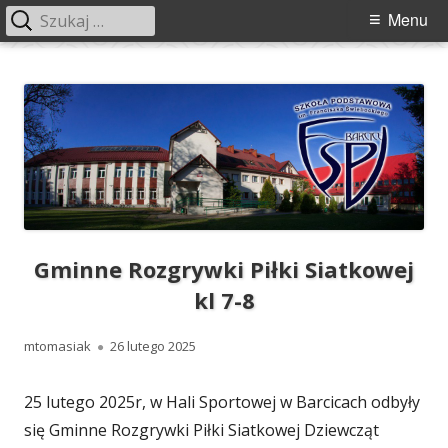
Szukaj:
Menu
Menu
główne
Przeskocz
Szkoła Podstawowa im. Franciszka
Szkoła Podstawowa im. Franciszka Świebockiego w Barcicach.
do
Świebockiego w Barcicach
treści
Gminne Rozgrywki Piłki Siatkowej
kl 7-8
Autor
Opublikowano
mtomasiak
26 lutego 2025
25 lutego 2025r, w Hali Sportowej w Barcicach odbyły
się Gminne Rozgrywki Piłki Siatkowej Dziewcząt