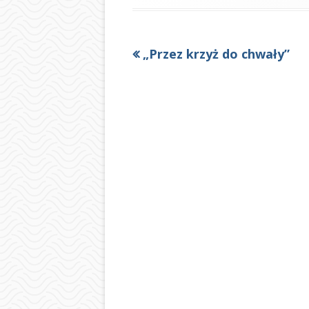
Poprzedni
„Przez krzyż do chwały”
Nawigacja
artykół
wpisu