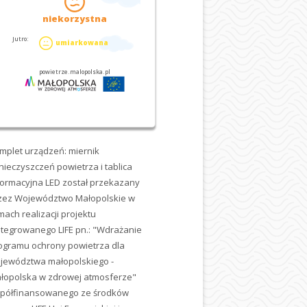
mplet urządzeń: miernik
nieczyszczeń powietrza i tablica
formacyjna LED został przekazany
zez Województwo Małopolskie w
mach realizacji projektu
ntegrowanego LIFE pn.: "Wdrażanie
ogramu ochrony powietrza dla
jewództwa małopolskiego -
łopolska w zdrowej atmosferze"
półfinansowanego ze środków