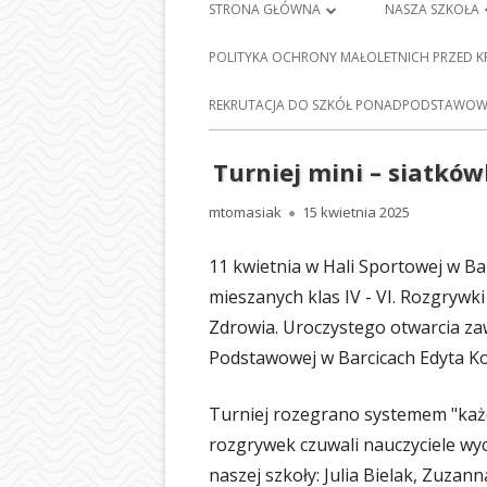
Menu
STRONA GŁÓWNA
NASZA SZKOŁA
główne
PLAN LEKCJI
HISTORIA SZKO
POLITYKA OCHRONY MAŁOLETNICH PRZED 
FRANCISZKA Ś
DZIENNIK ELEKTRONICZNY
E-
REKRUTACJA DO SZKÓŁ PONADPODSTAWOWY
BARCICACH
NAUKA ZDALNA
PATRONI NASZE
Turniej mini – siatków
MAPA STRONY
BAZA DYDAKTY
Autor
Opublikowano
mtomasiak
15 kwietnia 2025
POLITYKA PRYWATNOŚCI
STOŁÓWKA SZ
11 kwietnia w Hali Sportowej w Ba
ODDZIAŁY PRZE
mieszanych klas IV - VI. Rozgryw
NASZEJ SZKOLE
Zdrowia. Uroczystego otwarcia z
Podstawowej w Barcicach Edyta 
SEKRETARIAT
RADA RODZIC
Turniej rozegrano systemem "ka
rozgrywek czuwali nauczyciele wy
PEDAGOG SZK
naszej szkoły: Julia Bielak, Zuzann