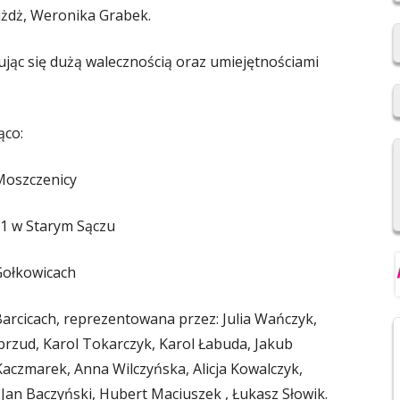
ra Gwiżdż, Weronika Grabek.
2019/2020
REKRUTACJA DO SZKÓŁ
zując się dużą walecznością oraz umiejętnościami
PONADPODSTAWOWYCH
NIOWSKI
REGULAMIN SU SP IM. F.
ąco:
ŚWIEBOCKIEGO W BARCICACH
YCH OSOBOWYCH
Moszczenicy
1 w Starym Sączu
ołkowicach
rcicach, reprezentowana przez: Julia Wańczyk,
brzud, Karol Tokarczyk, Karol Łabuda, Jakub
czmarek, Anna Wilczyńska, Alicja Kowalczyk,
Jan Baczyński, Hubert Maciuszek , Łukasz Słowik.