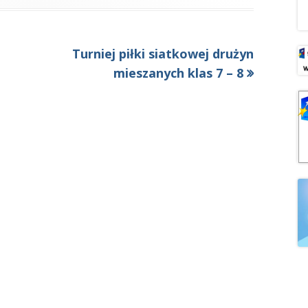
Następny
Turniej piłki siatkowej drużyn
artykół:
mieszanych klas 7 – 8