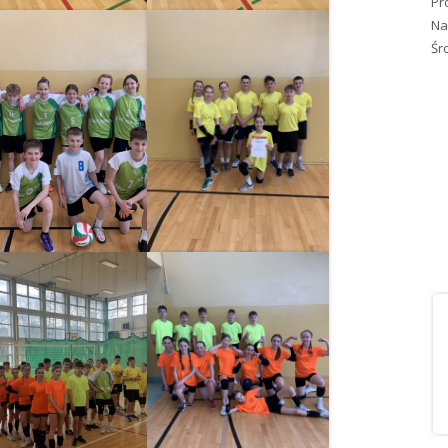
Pr
Na
Śr