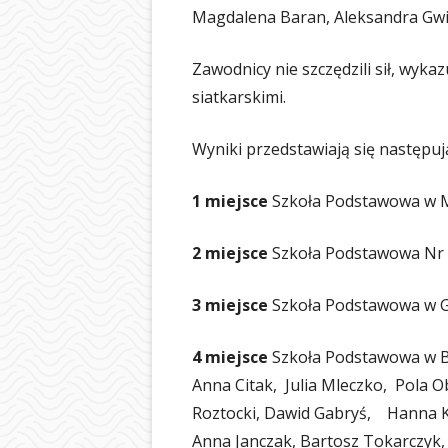
BIBLIOTEKA
Magdalena Baran, Aleksand
ŚWIETLICA
Zawodnicy nie szczędzili sił, wyka
siatkarskimi.
PIELĘGNIARKA
SAMORZĄD UCZ
Wyniki przedstawiają się następuj
OCHRONA DAN
1 miejsce
Szkoła Podstawowa w 
LOGOTYP
2 miejsce
Szkoła Podstawowa Nr 
3 miejsce
Szkoła Podstawowa w G
4 miejsce
Szkoła Podstawowa w Ba
Anna Citak, Julia Mleczko, Pola O
Roztocki, Dawid Gabryś, Hanna Ka
Anna Janczak, Bartosz Tokarczyk, 