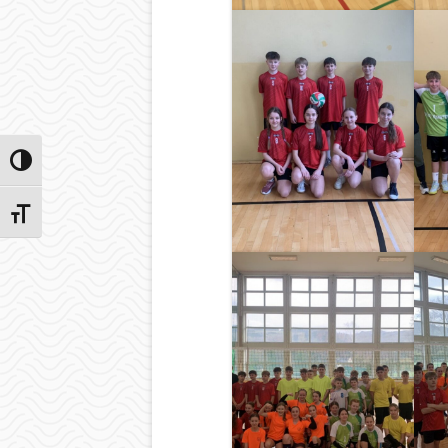
Przełącz wysoki kontrast
Zmień rozmiar czcionek