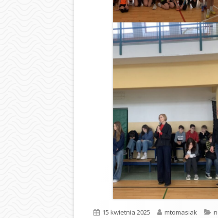
Opublikowano
Autor
K
15 kwietnia 2025
mtomasiak
n