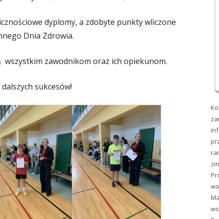
icznościowe dyplomy, a zdobyte punkty wliczone
nnego Dnia Zdrowia.
ją wszystkim zawodnikom oraz ich opiekunom.
 dalszych sukcesów!
Ko
za
in
pr
ra
zi
Pr
wo
Ma
ws