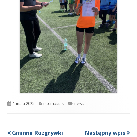
Opublikowano
Autor
Kategorie
1 maja 2025
mtomasiak
news
Poprzedni
Następny
Gminne Rozgrywki
Następny wpis
Nawigacja