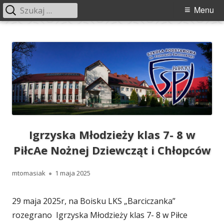
Szukaj:
Menu
Menu
główne
Przeskocz
Szkoła Podstawowa im. Franciszka
Szkoła Podstawowa im. Franciszka Świebockiego w Barcicach.
do
Świebockiego w Barcicach
treści
Igrzyska Młodzieży klas 7- 8 w
PiłcAe Nożnej Dziewcząt i Chłopców
Autor
Opublikowano
mtomasiak
1 maja 2025
29 maja 2025r, na Boisku LKS „Barciczanka”
rozegrano Igrzyska Młodzieży klas 7- 8 w Piłce