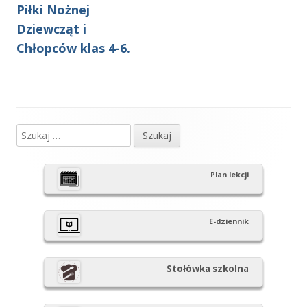
artykół
artykół:
Piłki Nożnej
wpisu
Dziewcząt i
Chłopców klas 4-6.
Szukaj:
Główny
panel
Plan lekcji
boczny
E-dziennik
Stołówka szkolna