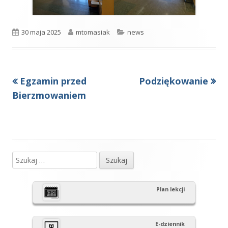
Opublikowano
Autor
Kategorie
30 maja 2025
mtomasiak
news
Poprzedni
Następny
Egzamin przed
Podziękowanie
Nawigacja
artykół
artykół:
Bierzmowaniem
wpisu
Szukaj:
Główny
panel
Plan lekcji
boczny
E-dziennik