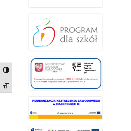
Przełącz wysoki kontrast
Zmień rozmiar czcionek