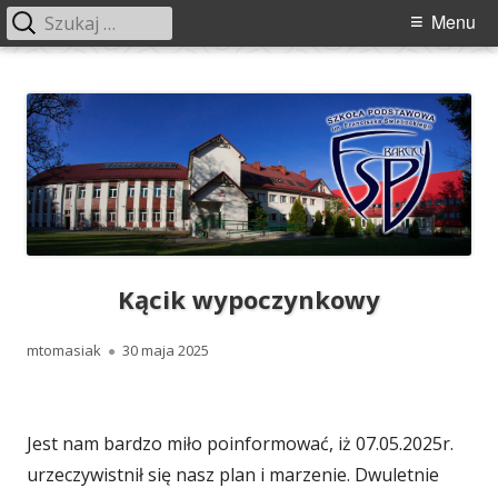
Szukaj:
Menu
Menu
główne
Przeskocz
Szkoła Podstawowa im. Franciszka
Szkoła Podstawowa im. Franciszka Świebockiego w Barcicach.
do
Świebockiego w Barcicach
treści
Kącik wypoczynkowy
Autor
Opublikowano
mtomasiak
30 maja 2025
Jest nam bardzo miło poinformować, iż 07.05.2025r.
urzeczywistnił się nasz plan i marzenie. Dwuletnie