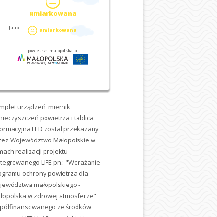
mplet urządzeń: miernik
nieczyszczeń powietrza i tablica
formacyjna LED został przekazany
zez Województwo Małopolskie w
mach realizacji projektu
ntegrowanego LIFE pn.: "Wdrażanie
ogramu ochrony powietrza dla
jewództwa małopolskiego -
łopolska w zdrowej atmosferze"
półfinansowanego ze środków