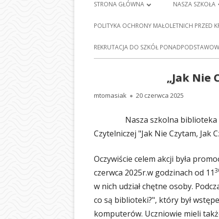
Menu
STRONA GŁÓWNA
NASZA SZKOŁA
główne
PLAN LEKCJI
HISTORIA SZKO
POLITYKA OCHRONY MAŁOLETNICH PRZED 
FRANCISZKA Ś
DZIENNIK ELEKTRONICZNY
E-
REKRUTACJA DO SZKÓŁ PONADPODSTAWOWY
BARCICACH
NAUKA ZDALNA
PATRONI NASZE
„Jak Nie 
MAPA STRONY
BAZA DYDAKTY
Autor
Opublikowano
mtomasiak
20 czerwca 2025
POLITYKA PRYWATNOŚCI
STOŁÓWKA SZ
Nasza szkolna biblioteka włączy
ODDZIAŁY PRZE
Czytelniczej "Jak Nie Czytam, Jak C
NASZEJ SZKOLE
Oczywiście celem akcji była promoc
SEKRETARIAT
3
czerwca 2025r.w godzinach od 11
RADA RODZIC
w nich udział chętne osoby. Podcza
co są biblioteki?", który był wstępe
PEDAGOG SZK
komputerów. Uczniowie mieli takż