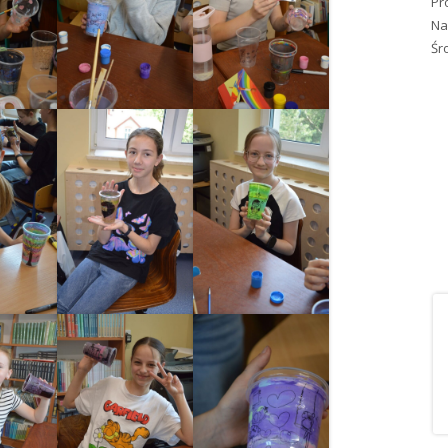
Pr
Na
Śr