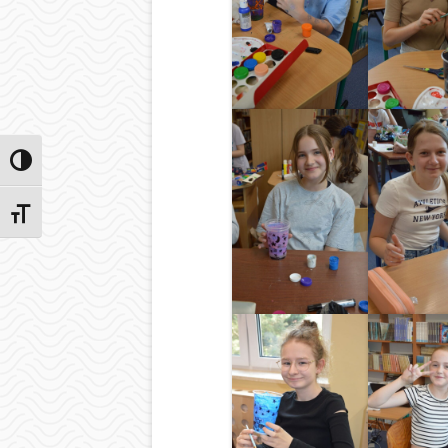
Przełącz wysoki kontrast
Zmień rozmiar czcionek