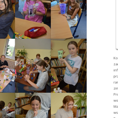
Ko
za
in
pr
ra
zi
Pr
wo
Ma
ws