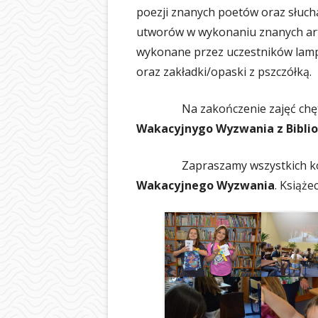
BIBLIOTEKA
poezji znanych poetów oraz słuch
utworów w wykonaniu znanych arty
ŚWIETLICA
wykonane przez uczestników lamp
PIELĘGNIARKA
oraz zakładki/opaski z pszczółką.
SAMORZĄD UCZ
Na zakończenie zajęć chętni ot
Wakacyjnygo Wyzwania z Biblio
OCHRONA DAN
LOGOTYP
Zapraszamy wszystkich kochają
Wakacyjnego Wyzwania
. Książe