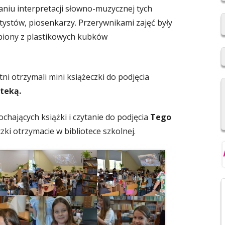
aniu interpretacji słowno-muzycznej tych
2019/2020
stów, piosenkarzy. Przerywnikami zajęć były
REKRUTACJA DO SZKÓŁ
iony z plastikowych kubków
PONADPODSTAWOWYCH
NIOWSKI
REGULAMIN SU SP IM. F.
rzymali mini książeczki do podjęcia
ŚWIEBOCKIEGO W BARCICACH
teką.
YCH OSOBOWYCH
cych książki i czytanie do podjęcia
Tego
czki otrzymacie w bibliotece szkolnej.