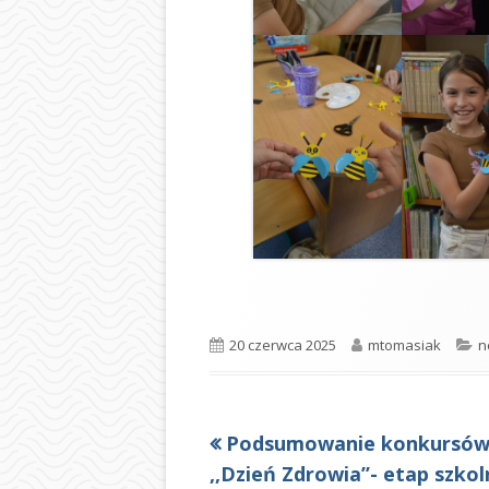
Opublikowano
Autor
K
20 czerwca 2025
mtomasiak
n
Poprzedni
Podsumowanie konkursó
Nawigacja
artykół
,,Dzień Zdrowia’’- etap szkol