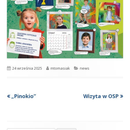
Opublikowano
Autor
Kategorie
24 września 2025
mtomasiak
news
Poprzedni
Następny
„Pinokio”
Wizyta w OSP
Nawigacja
artykół
artykół:
wpisu