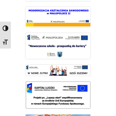
Przełącz wysoki kontrast
Zmień rozmiar czcionek