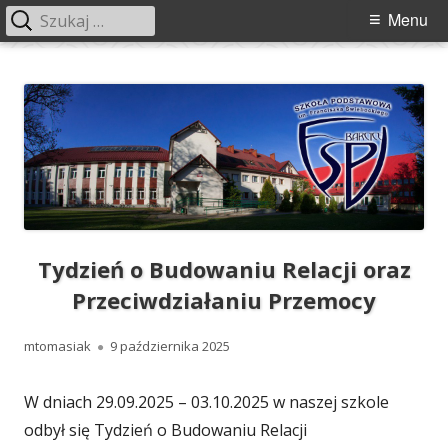
Szukaj:
Menu
Menu
główne
Przeskocz
Szkoła Podstawowa im. Franciszka
Szkoła Podstawowa im. Franciszka Świebockiego w Barcicach.
do
Świebockiego w Barcicach
treści
Tydzień o Budowaniu Relacji oraz
Przeciwdziałaniu Przemocy
Autor
Opublikowano
mtomasiak
9 października 2025
W dniach 29.09.2025 – 03.10.2025 w naszej szkole
odbył się Tydzień o Budowaniu Relacji