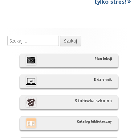
artykół
artykół:
tylko stres!
wpisu
Szukaj:
Główny
panel
Plan lekcji
boczny
E-dziennik
Stołówka szkolna
Katalog biblioteczny