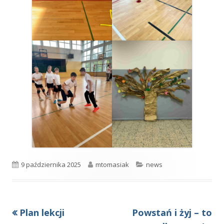
Opublikowano
Autor
Kategorie
9 października 2025
mtomasiak
news
Poprzedni
Następny
Plan lekcji
Powstań i żyj – to
Nawigacja