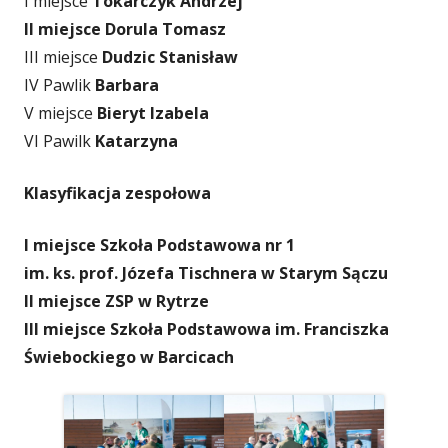
I miejsce
Tokarczyk Andrzej
II miejsce Dorula Tomasz
III miejsce
Dudzic Stanisław
IV Pawlik
Barbara
V miejsce
Bieryt Izabela
VI Pawilk
Katarzyna
Klasyfikacja zespołowa
I miejsce Szkoła Podstawowa nr 1
im. ks. prof. Józefa Tischnera w Starym Sączu
II miejsce ZSP w Rytrze
III miejsce Szkoła Podstawowa im. Franciszka
Świebockiego w Barcicach