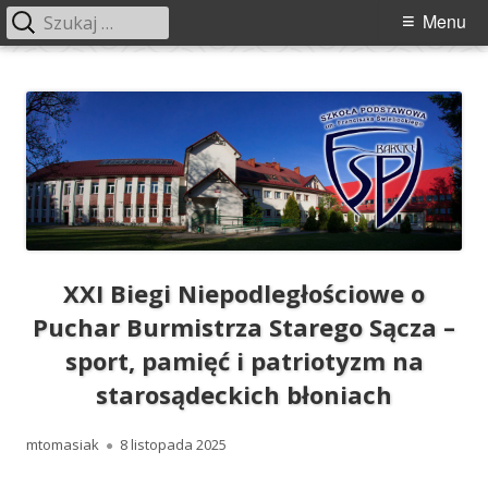
Szukaj:
Menu
Menu
główne
Przeskocz
Szkoła Podstawowa im. Franciszka
Szkoła Podstawowa im. Franciszka Świebockiego w Barcicach.
do
Świebockiego w Barcicach
treści
XXI Biegi Niepodległościowe o
Puchar Burmistrza Starego Sącza –
sport, pamięć i patriotyzm na
starosądeckich błoniach
Autor
Opublikowano
mtomasiak
8 listopada 2025