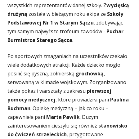
wszystkich reprezentantów danej szkoły. Z
wycięską
drużyną
została w bieżącym roku ekipa ze
Szkoły
Podstawowej Nr 1 w Starym Sączu
, zdobywając
tym samym najwyższe trofeum zawodów
- Puchar
Burmistrza Starego Sącza
.
Po sportowych zmaganiach na uczestników czekało
wiele dodatkowych atrakcji. Każde dziecko mogło
posilić się pyszną, żołnierską
grochówką
,
serwowaną w klimacie wojskowym. Zorganizowano
także pokaz i warsztaty z zakresu
pierwszej
pomocy medycznej
, które prowadziła pani
Paulina
Buchman
. Opiekę medyczną – jak co roku –
zapewniała pani
Marta Pawlik
. Dużym
zainteresowaniem cieszyło się również
stanowisko
do ćwiczeń strzeleckich
, przygotowane