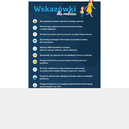
Komplet urządzeń: miernik zanieczyszczeń powietrza i
tablica informacyjna LED został przekazany przez
Województwo Małopolskie w ramach realizacji projektu
zintegrowanego LIFE pn.: "Wdrażanie Programu ochrony
powietrza dla województwa małopolskiego - Małopolska w
zdrowej atmosferze" współfinansowanego ze środków
Programu LIFE Uni Europejskiej i Narodowego Funduszu
Ochrony Środowiska i Gospodarki Wodnej.