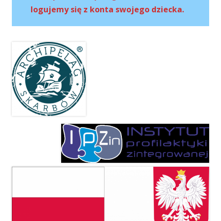
logujemy się z konta swojego dziecka.