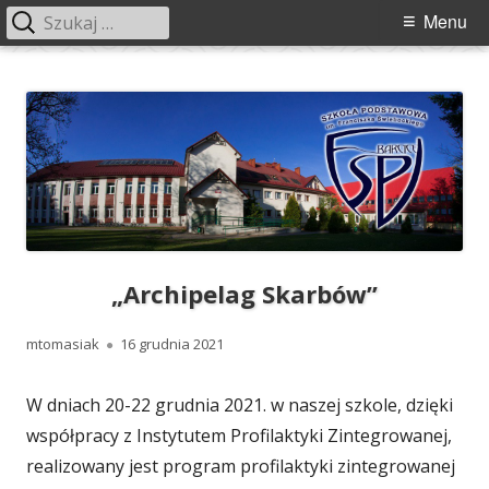
Szukaj:
Menu
Menu
główne
Przeskocz
Szkoła Podstawowa im. Franciszka
Szkoła Podstawowa im. Franciszka Świebockiego w Barcicach.
do
Świebockiego w Barcicach
treści
„Archipelag Skarbów”
Autor
Opublikowano
mtomasiak
16 grudnia 2021
W dniach 20-22 grudnia 2021. w naszej szkole, dzięki
współpracy z Instytutem Profilaktyki Zintegrowanej,
realizowany jest program profilaktyki zintegrowanej