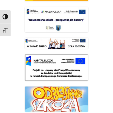
Przełącz wysoki kontrast
Zmień rozmiar czcionek