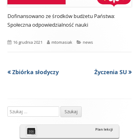
Dofinansowano ze środków budżetu Państwa:
Społeczna odpowiedzialność nauki
Opublikowano
Autor
Kategorie
16 grudnia 2021
mtomasiak
news
Poprzedni
Następny
Zbiórka słodyczy
Życzenia SU
Nawigacja
artykół
artykół:
wpisu
Szukaj:
Główny
panel
Plan lekcji