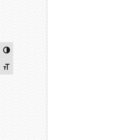
Przełącz wysoki kontrast
Zmień rozmiar czcionek