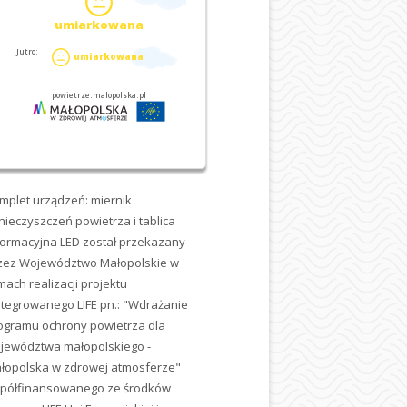
mplet urządzeń: miernik
nieczyszczeń powietrza i tablica
formacyjna LED został przekazany
zez Województwo Małopolskie w
mach realizacji projektu
ntegrowanego LIFE pn.: "Wdrażanie
ogramu ochrony powietrza dla
jewództwa małopolskiego -
łopolska w zdrowej atmosferze"
półfinansowanego ze środków