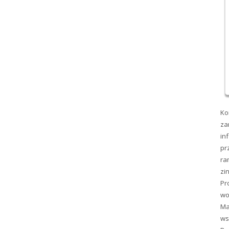
Ko
za
in
pr
ra
zi
Pr
wo
Ma
ws