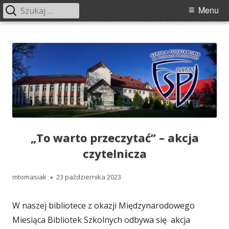
Szukaj:
Menu
Menu
główne
Przeskocz
Szkoła Podstawowa im. Franciszka
Szkoła Podstawowa im. Franciszka Świebockiego w Barcicach.
do
Świebockiego w Barcicach
treści
„To warto przeczytać” – akcja
czytelnicza
Autor
Opublikowano
mtomasiak
23 października 2023
W naszej bibliotece z okazji Międzynarodowego
Miesiąca Bibliotek Szkolnych odbywa się akcja