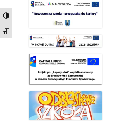
Przełącz wysoki kontrast
Zmień rozmiar czcionek