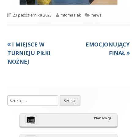
Opublikowano
Autor
Kategorie
23 października 2023
mtomasiak
news
Poprzedni
Następny
I MIEJSCE W
EMOCJONUJĄCY
Nawigacja
artykół
artykół:
TURNIEJU PIŁKI
FINAŁ
wpisu
NOŻNEJ
Szukaj:
Główny
panel
Plan lekcji
boczny