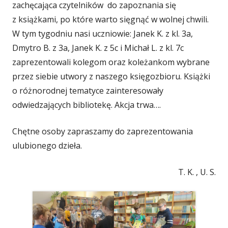
zachęcająca czytelników do zapoznania się
z książkami, po które warto sięgnąć w wolnej chwili.
W tym tygodniu nasi uczniowie: Janek K. z kl. 3a,
Dmytro B. z 3a, Janek K. z 5c i Michał L. z kl. 7c
zaprezentowali kolegom oraz koleżankom wybrane
przez siebie utwory z naszego księgozbioru. Książki
o różnorodnej tematyce zainteresowały
odwiedzających bibliotekę. Akcja trwa….
Chętne osoby zapraszamy do zaprezentowania
ulubionego dzieła.
T. K. , U. S.