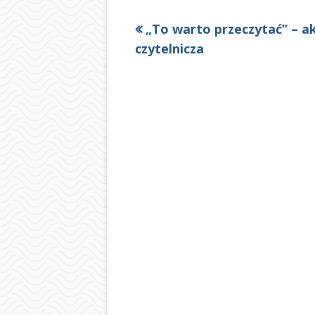
Poprzedni
„To warto przeczytać” – a
Nawigacja
artykół
czytelnicza
wpisu