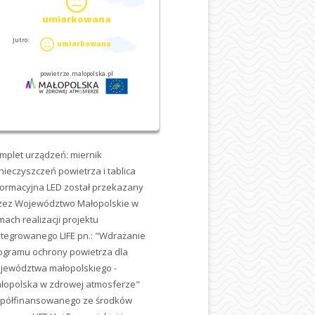
mplet urządzeń: miernik
nieczyszczeń powietrza i tablica
formacyjna LED został przekazany
zez Województwo Małopolskie w
mach realizacji projektu
ntegrowanego LIFE pn.: "Wdrażanie
ogramu ochrony powietrza dla
jewództwa małopolskiego -
łopolska w zdrowej atmosferze"
półfinansowanego ze środków