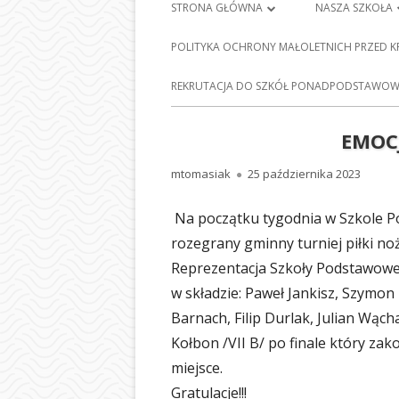
Menu
STRONA GŁÓWNA
NASZA SZKOŁA
główne
PLAN LEKCJI
HISTORIA SZKO
POLITYKA OCHRONY MAŁOLETNICH PRZED 
FRANCISZKA Ś
DZIENNIK ELEKTRONICZNY
E-
REKRUTACJA DO SZKÓŁ PONADPODSTAWOWY
BARCICACH
NAUKA ZDALNA
PATRONI NASZE
EMOC
MAPA STRONY
BAZA DYDAKTY
Autor
Opublikowano
mtomasiak
25 października 2023
POLITYKA PRYWATNOŚCI
STOŁÓWKA SZ
Na początku tygodnia w Szkole Po
ODDZIAŁY PRZE
rozegrany gminny turniej piłki nożn
NASZEJ SZKOLE
Reprezentacja Szkoły Podstawowej
w składzie: Paweł Jankisz, Szymon
SEKRETARIAT
Barnach, Filip Durlak, Julian Wąch
RADA RODZIC
Kołbon /VII B/ po finale który zak
miejsce.
PEDAGOG SZK
Gratulacje!!!