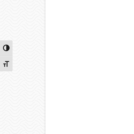
Przełącz wysoki kontrast
Zmień rozmiar czcionek