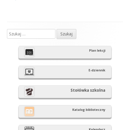
wpisu
Szukaj:
Główny
panel
Plan lekcji
boczny
E-dziennik
Stołówka szkolna
Katalog biblioteczny
Kalendarz