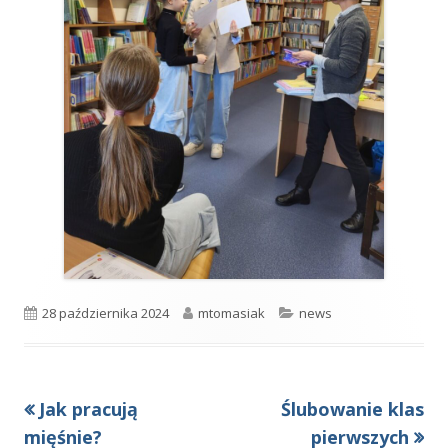
Opublikowano
Autor
Kategorie
28 października 2024
mtomasiak
news
Poprzedni
Następny
Jak pracują
Ślubowanie klas
Nawigacja
artykół
artykół:
mięśnie?
pierwszych