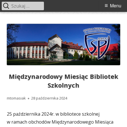
Szukaj:
Menu
Menu
główne
Przeskocz
Szkoła Podstawowa im. Franciszka
Szkoła Podstawowa im. Franciszka Świebockiego w Barcicach.
do
Świebockiego w Barcicach
treści
Międzynarodowy Miesiąc Bibliotek
Szkolnych
Autor
Opublikowano
mtomasiak
28 października 2024
25 października 2024r. w bibliotece szkolnej
w ramach obchodów Międzynarodowego Miesiąca