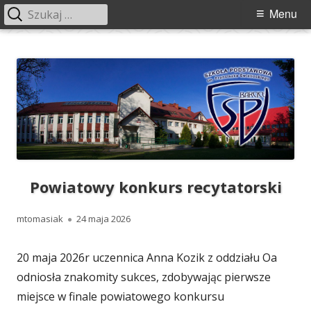
Szukaj:
Menu
Menu
główne
Przeskocz
Szkoła Podstawowa im. Franciszka
Szkoła Podstawowa im. Franciszka Świebockiego w Barcicach.
do
Świebockiego w Barcicach
treści
Powiatowy konkurs recytatorski
Autor
Opublikowano
mtomasiak
24 maja 2026
20 maja 2026r uczennica Anna Kozik z oddziału Oa
odniosła znakomity sukces, zdobywając pierwsze
miejsce w finale powiatowego konkursu