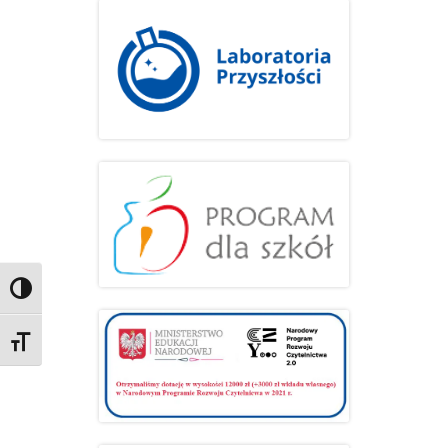
Przełącz wysoki kontrast
Zmień rozmiar czcionek