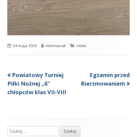
Opublikowano
Autor
Kategorie
24 maja 2026
mtomasiak
news
Poprzedni
Następny
Powiatowy Turniej
Egzamin przed
Nawigacja
artykół
artykół:
Piłki Nożnej „6”
Bierzmowaniem
wpisu
chłopców klas VII-VIII
Szukaj:
Główny