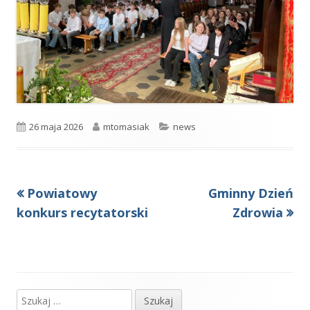
Opublikowano
Autor
Kategorie
26 maja 2026
mtomasiak
news
Poprzedni
Następny
Powiatowy
Gminny Dzień
Nawigacja
artykół
artykół:
konkurs recytatorski
Zdrowia
wpisu
Szukaj:
Główny