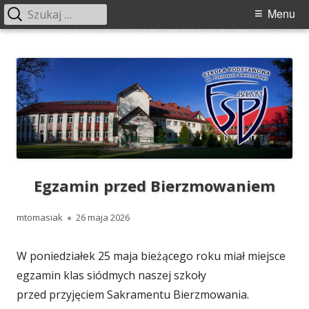
Szukaj:
Menu
Menu
główne
Przeskocz
Szkoła Podstawowa im. Franciszka
Szkoła Podstawowa im. Franciszka Świebockiego w Barcicach.
do
Świebockiego w Barcicach
treści
Egzamin przed Bierzmowaniem
Autor
Opublikowano
mtomasiak
26 maja 2026
W poniedziałek 25 maja bieżącego roku miał miejsce
egzamin klas siódmych naszej szkoły
przed przyjęciem Sakramentu Bierzmowania.