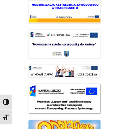
Przełącz wysoki kontrast
Zmień rozmiar czcionek